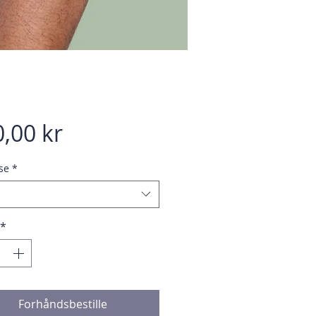
Pris
,00 kr
se
*
*
Forhåndsbestille