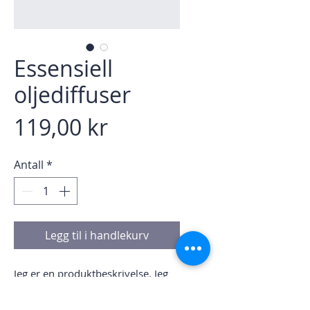
Essensiell
oljediffuser
Pris
119,00 kr
Antall
*
Legg til i handlekurv
Jeg er en produktbeskrivelse. Jeg 
er et flott sted å legge til flere 
detaljer om produktet ditt, for 